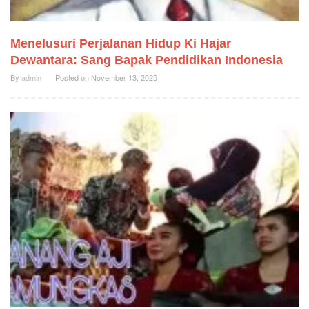
Menelusuri Perjalanan Hidup Ki Hajar
Dewantara: Sang Bapak Pendidikan Indonesia
By
admin
Posted on
November 13, 2025