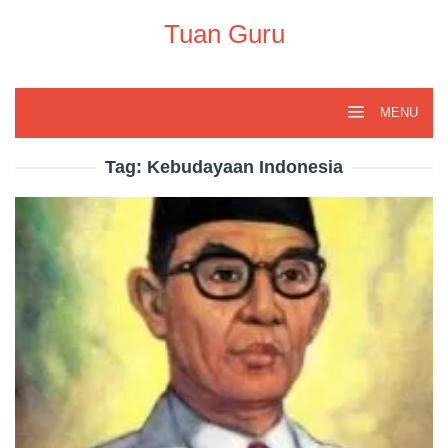
Skip
to
Tuan Guru
content
MENU
Tag:
Kebudayaan Indonesia