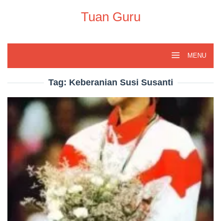
Skip
to
Tuan Guru
content
MENU
Tag:
Keberanian Susi Susanti