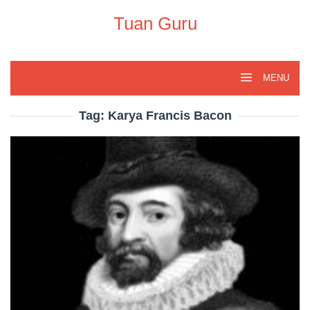
Skip
to
Tuan Guru
content
MENU
Tag:
Karya Francis Bacon