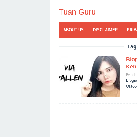
Skip
to
Tuan Guru
content
ABOUT US
DISCLAIMER
PRIV
Tag
Biog
Keh
By
adm
Biogra
Oktob