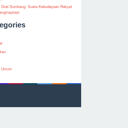
fi Doel Sumbang: Suara Kebudayaan Rakyat
nginspirasi
egories
al
ikan
h Umum