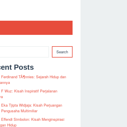
Search
ent Posts
i Ferdinand TÃ¶nnies: Sejarah Hidup dan
rannya
i F Wuz: Kisah Inspiratif Perjalanan
ya
i Eka Tjipta Widjaja: Kisah Perjuangan
Pengusaha Multimiliar
i Effendi Simbolon: Kisah Menginspirasi
ngan Hidup