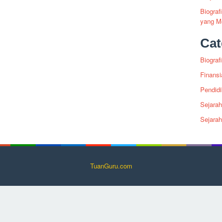
Biogra
yang Me
Cat
Biografi
Finansi
Pendid
Sejarah
Sejara
TuanGuru.com