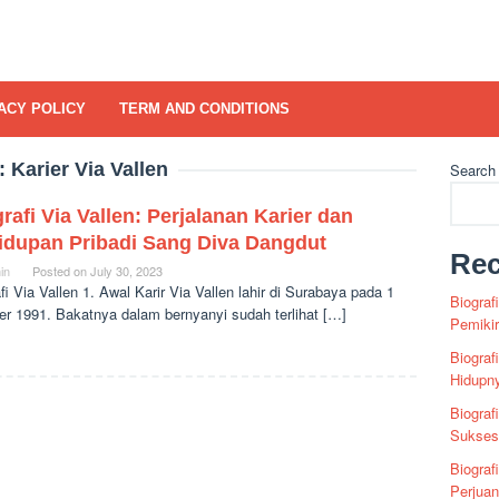
ACY POLICY
TERM AND CONDITIONS
:
Karier Via Vallen
Search
rafi Via Vallen: Perjalanan Karier dan
idupan Pribadi Sang Diva Dangdut
Rec
in
Posted on
July 30, 2023
fi Via Vallen 1. Awal Karir Via Vallen lahir di Surabaya pada 1
Biograf
er 1991. Bakatnya dalam bernyanyi sudah terlihat […]
Pemiki
Biograf
Hidupn
Biograf
Sukses 
Biograf
Perjua