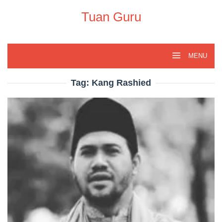
Skip
to
Tuan Guru
content
MENU
Tag:
Kang Rashied