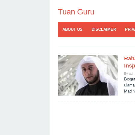
Skip
to
Tuan Guru
content
ABOUT US
DISCLAIMER
PRIV
Raha
Insp
By
adm
Biogra
ulama 
Madin