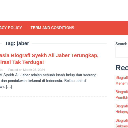
ACY POLICY
TERM AND CONDITIONS
Tag:
jaber
Search
sia Biografi Syekh Ali Jaber Terungkap,
irasi Tak Terduga!
Rec
in
Posted on
March 23, 2024
fi Syekh Ali Jaber adalah sebuah kisah hidup dari seorang
Biograf
dan pendakwah terkenal di Indonesia. Beliau lahir di
Menemu
ah, […]
Biograf
Pemiki
Biograf
Hidupn
Biograf
Sukses 