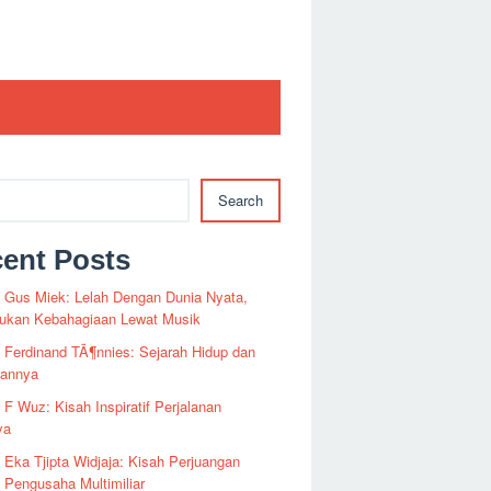
Search
ent Posts
i Gus Miek: Lelah Dengan Dunia Nyata,
kan Kebahagiaan Lewat Musik
i Ferdinand TÃ¶nnies: Sejarah Hidup dan
rannya
i F Wuz: Kisah Inspiratif Perjalanan
ya
i Eka Tjipta Widjaja: Kisah Perjuangan
Pengusaha Multimiliar