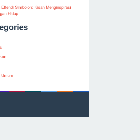
i Effendi Simbolon: Kisah Menginspirasi
ngan Hidup
egories
al
ikan
h Umum