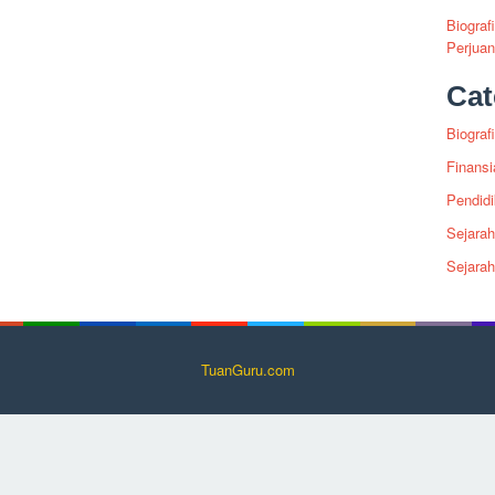
Biograf
Perjua
Cat
Biografi
Finansi
Pendid
Sejarah
Sejara
TuanGuru.com