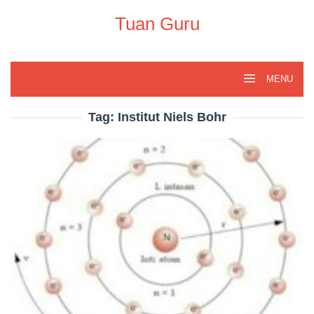
Skip
to
Tuan Guru
content
MENU
Tag:
Institut Niels Bohr