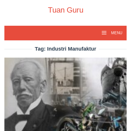
Skip
to
Tuan Guru
content
MENU
Tag:
Industri Manufaktur