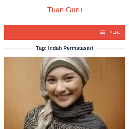
Skip
to
Tuan Guru
content
MENU
Tag:
Indah Permatasari