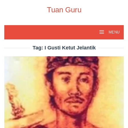
Skip
to
Tuan Guru
content
MENU
Tag:
I Gusti Ketut Jelantik