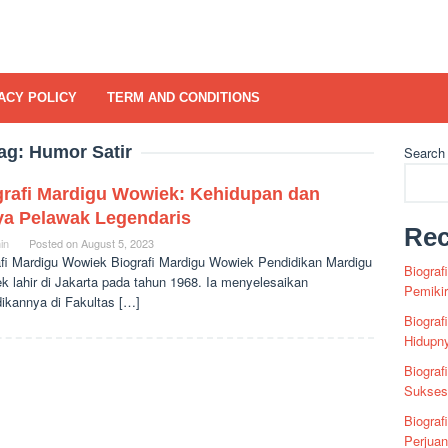
ACY POLICY
TERM AND CONDITIONS
ag:
Humor Satir
Search
grafi Mardigu Wowiek: Kehidupan dan
ya Pelawak Legendaris
Rec
in
Posted on
August 5, 2023
afi Mardigu Wowiek Biografi Mardigu Wowiek Pendidikan Mardigu
Biograf
k lahir di Jakarta pada tahun 1968. Ia menyelesaikan
Pemiki
dikannya di Fakultas […]
Biograf
Hidupn
Biograf
Sukses 
Biograf
Perjua