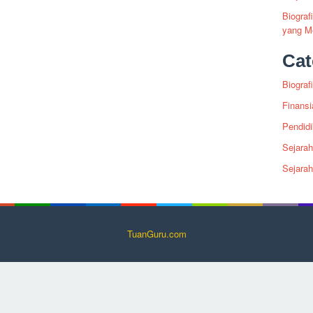
Biogra
yang Me
Cat
Biografi
Finansi
Pendid
Sejarah
Sejara
TuanGuru.com