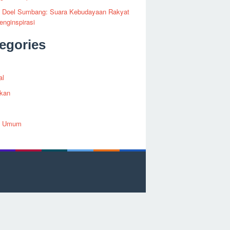
fi Doel Sumbang: Suara Kebudayaan Rakyat
nginspirasi
egories
al
ikan
h Umum