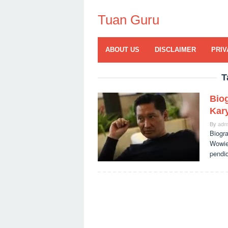
Skip
to
Tuan Guru
content
ABOUT US
DISCLAIMER
PRIV
T
Bio
Kar
By
adm
Biogr
Wowie
pendi