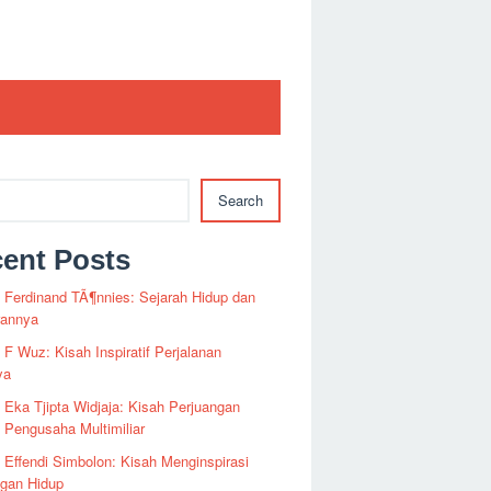
Search
ent Posts
i Ferdinand TÃ¶nnies: Sejarah Hidup dan
rannya
i F Wuz: Kisah Inspiratif Perjalanan
ya
i Eka Tjipta Widjaja: Kisah Perjuangan
Pengusaha Multimiliar
i Effendi Simbolon: Kisah Menginspirasi
ngan Hidup