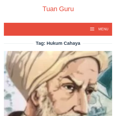
Skip
to
Tuan Guru
content
MENU
Tag:
Hukum Cahaya