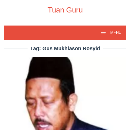
Skip
to
Tuan Guru
content
MENU
Tag:
Gus Mukhlason Rosyid