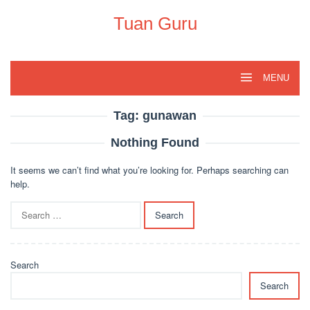
Skip
to
Tuan Guru
content
MENU
Tag:
gunawan
Nothing Found
It seems we can’t find what you’re looking for. Perhaps searching can
help.
Search
for:
Search
Search