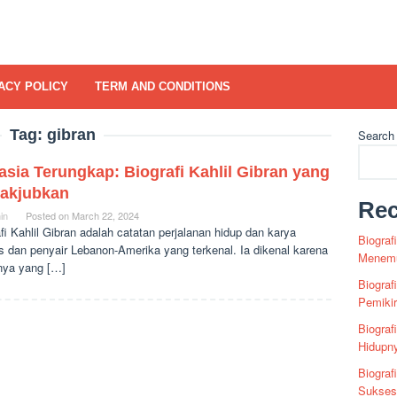
ACY POLICY
TERM AND CONDITIONS
Tag:
gibran
Search
sia Terungkap: Biografi Kahlil Gibran yang
akjubkan
Rec
in
Posted on
March 22, 2024
fi Kahlil Gibran adalah catatan perjalanan hidup dan karya
Biograf
s dan penyair Lebanon-Amerika yang terkenal. Ia dikenal karena
Menemu
nya yang […]
Biograf
Pemiki
Biograf
Hidupn
Biograf
Sukses 