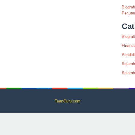
Biograf
Perjua
Cat
Biografi
Finansi
Pendid
Sejarah
Sejara
TuanGuru.com