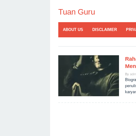
Skip
to
Tuan Guru
content
ABOUT US
DISCLAIMER
PRIV
Raha
Men
By
adm
Biogra
penuli
karya