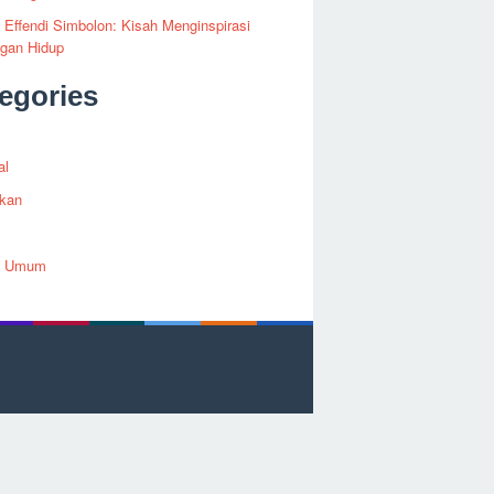
i Effendi Simbolon: Kisah Menginspirasi
ngan Hidup
egories
al
ikan
h Umum