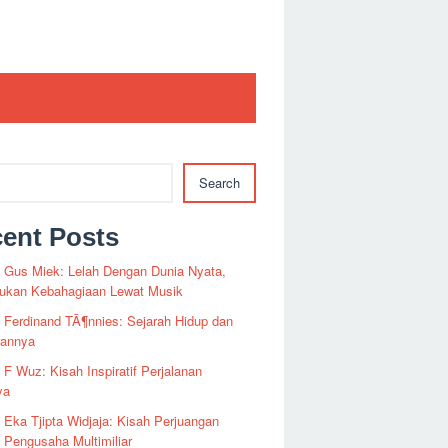
Search
ent Posts
i Gus Miek: Lelah Dengan Dunia Nyata,
kan Kebahagiaan Lewat Musik
i Ferdinand TÃ¶nnies: Sejarah Hidup dan
rannya
i F Wuz: Kisah Inspiratif Perjalanan
ya
i Eka Tjipta Widjaja: Kisah Perjuangan
Pengusaha Multimiliar