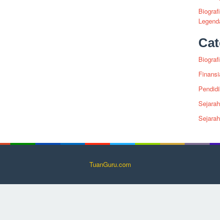
Biograf
Legenda
Cat
Biografi
Finansi
Pendid
Sejarah
Sejara
TuanGuru.com