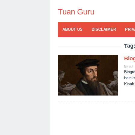
Skip
to
Tuan Guru
content
ABOUT US
DISCLAIMER
PRIV
Tag
Biog
By
adm
Biogr
bercit
Kisah