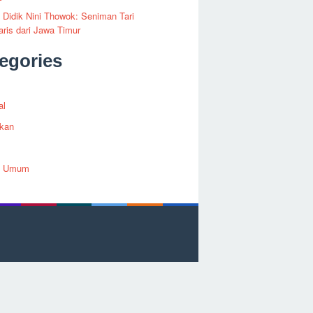
i Didik Nini Thowok: Seniman Tari
ris dari Jawa Timur
egories
al
ikan
h Umum