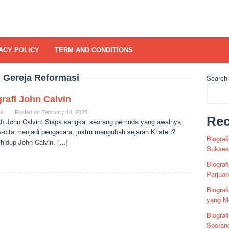
ACY POLICY
TERM AND CONDITIONS
:
Gereja Reformasi
Search
rafi John Calvin
in
Posted on
February 18, 2025
Rec
afi John Calvin: Siapa sangka, seorang pemuda yang awalnya
a-cita menjadi pengacara, justru mengubah sejarah Kristen?
Biograf
 hidup John Calvin, […]
Sukses 
Biograf
Perjua
Biogra
yang Me
Biograf
Seoran