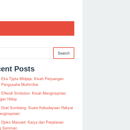
Search
ent Posts
i Eka Tjipta Widjaja: Kisah Perjuangan
Pengusaha Multimiliar
i Effendi Simbolon: Kisah Menginspirasi
ngan Hidup
fi Doel Sumbang: Suara Kebudayaan Rakyat
nginspirasi
i Djoko Marsaid: Karya dan Perjalanan
g Seniman