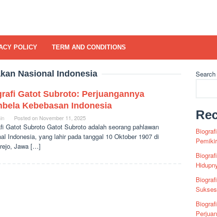
ACY POLICY
TERM AND CONDITIONS
kan Nasional Indonesia
Search
grafi Gatot Subroto: Perjuangannya
bela Kebebasan Indonesia
Rec
in
Posted on
November 11, 2025
afi Gatot Subroto Gatot Subroto adalah seorang pahlawan
Biograf
al Indonesia, yang lahir pada tanggal 10 Oktober 1907 di
Pemiki
rejo, Jawa […]
Biograf
Hidupn
Biograf
Sukses 
Biograf
Perjua