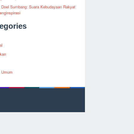
fi Doel Sumbang: Suara Kebudayaan Rakyat
nginspirasi
egories
al
ikan
h Umum