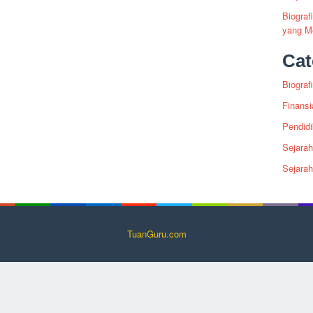
Biogra
yang Me
Cat
Biografi
Finansi
Pendid
Sejarah
Sejara
TuanGuru.com