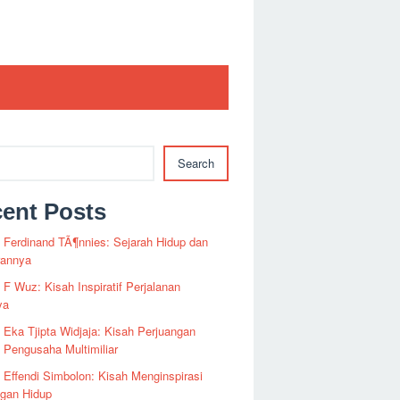
Search
ent Posts
i Ferdinand TÃ¶nnies: Sejarah Hidup dan
rannya
i F Wuz: Kisah Inspiratif Perjalanan
ya
i Eka Tjipta Widjaja: Kisah Perjuangan
Pengusaha Multimiliar
i Effendi Simbolon: Kisah Menginspirasi
ngan Hidup