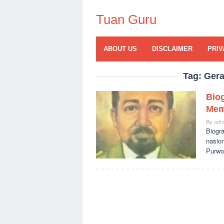
Skip
to
Tuan Guru
content
ABOUT US
DISCLAIMER
PRIV
Tag:
Gera
Bio
Mem
By
adm
Biogr
nasion
Purwo