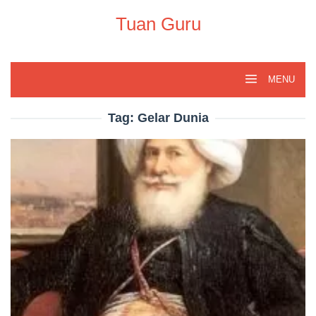
Skip
to
Tuan Guru
content
MENU
Tag:
Gelar Dunia