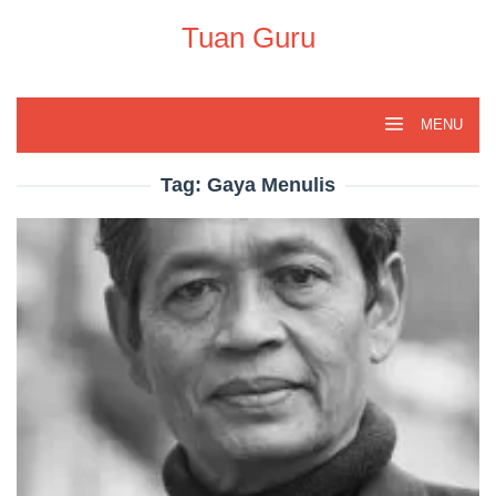
Skip
to
Tuan Guru
content
MENU
Tag:
Gaya Menulis