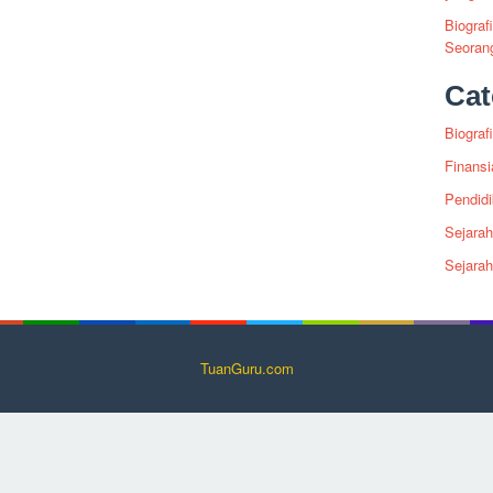
Biograf
Seoran
Cat
Biografi
Finansi
Pendid
Sejarah
Sejara
TuanGuru.com