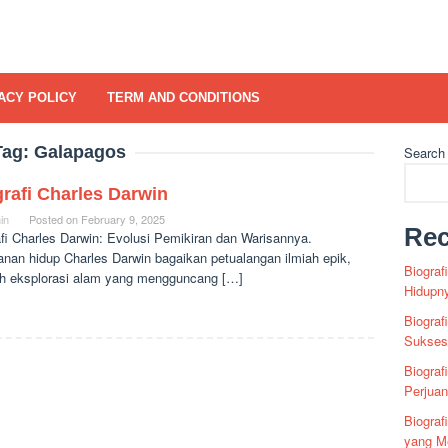
ACY POLICY
TERM AND CONDITIONS
Tag:
Galapagos
Search
rafi Charles Darwin
in
Posted on
February 9, 2025
Rec
fi Charles Darwin: Evolusi Pemikiran dan Warisannya.
anan hidup Charles Darwin bagaikan petualangan ilmiah epik,
Biograf
h eksplorasi alam yang mengguncang […]
Hidupn
Biograf
Sukses 
Biograf
Perjua
Biogra
yang Me