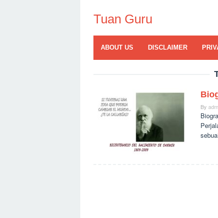
Skip
to
Tuan Guru
content
ABOUT US
DISCLAIMER
PRIV
Biog
By
adm
Biogra
Perjal
sebua