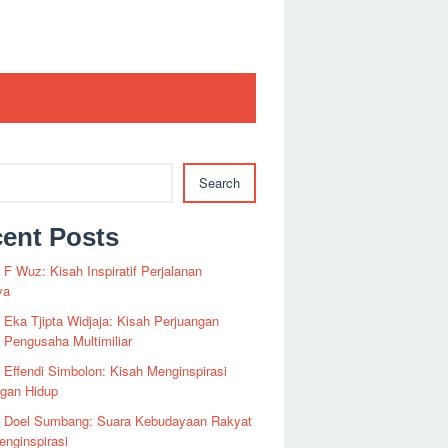
Search
ent Posts
i F Wuz: Kisah Inspiratif Perjalanan
ya
i Eka Tjipta Widjaja: Kisah Perjuangan
Pengusaha Multimiliar
i Effendi Simbolon: Kisah Menginspirasi
ngan Hidup
fi Doel Sumbang: Suara Kebudayaan Rakyat
nginspirasi