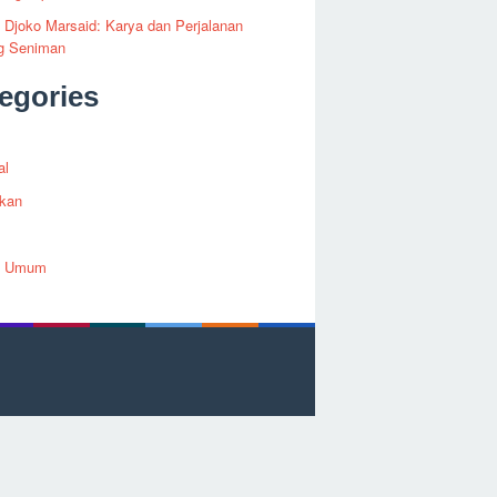
i Djoko Marsaid: Karya dan Perjalanan
g Seniman
egories
al
ikan
h Umum