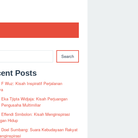
Search
ent Posts
i F Wuz: Kisah Inspiratif Perjalanan
ya
i Eka Tjipta Widjaja: Kisah Perjuangan
Pengusaha Multimiliar
i Effendi Simbolon: Kisah Menginspirasi
ngan Hidup
fi Doel Sumbang: Suara Kebudayaan Rakyat
nginspirasi