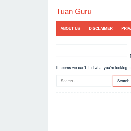
Skip
to
Tuan Guru
content
ABOUT US
DISCLAIMER
PRIV
It seems we can’t find what you’re looking f
Search
for: