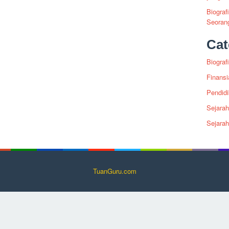
Biograf
Seoran
Cat
Biografi
Finansi
Pendid
Sejarah
Sejara
TuanGuru.com