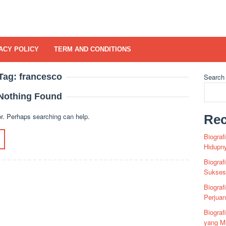
ACY POLICY
TERM AND CONDITIONS
Tag:
francesco
Search
Nothing Found
or. Perhaps searching can help.
Rec
Biograf
Hidupn
Biograf
Sukses 
Biograf
Perjua
Biogra
yang Me