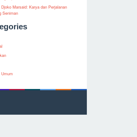
i Djoko Marsaid: Karya dan Perjalanan
g Seniman
egories
al
ikan
h Umum