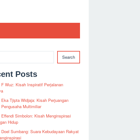
Search
ent Posts
i F Wuz: Kisah Inspiratif Perjalanan
ya
i Eka Tjipta Widjaja: Kisah Perjuangan
Pengusaha Multimiliar
i Effendi Simbolon: Kisah Menginspirasi
ngan Hidup
fi Doel Sumbang: Suara Kebudayaan Rakyat
nginspirasi