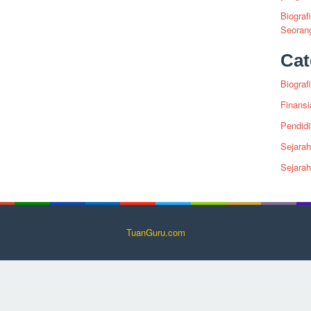
Biograf
Seoran
Cat
Biografi
Finansi
Pendid
Sejarah
Sejara
TuanGuru.com