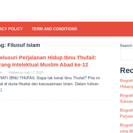
ACY POLICY
TERM AND CONDITIONS
ag:
Filusuf Islam
Search
lusuri Perjalanan Hidup Ibnu Thufail:
ang Intelektual Muslim Abad ke-12
Rec
in
Posted on
July 17, 2023
AFI IBNU THUFAIL Siapa tak kenal Ibnu Thufail? Pria ini
Biograf
al di dunia filsafat dan kesusastraan Islam. Dalam tulisan
Hidupn
…]
Biograf
Sukses 
Biograf
Perjua
Biogra
yang Me