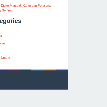
i Djoko Marsaid: Karya dan Perjalanan
g Seniman
egories
al
ikan
h Umum