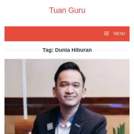
Skip
to
Tuan Guru
content
MENU
Tag:
Dunia Hiburan