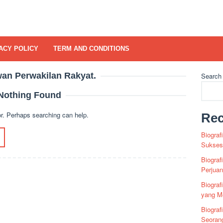
ACY POLICY
TERM AND CONDITIONS
an Perwakilan Rakyat.
Search
Nothing Found
or. Perhaps searching can help.
Rec
Biograf
Sukses 
Biograf
Perjua
Biogra
yang Me
Biograf
Seoran