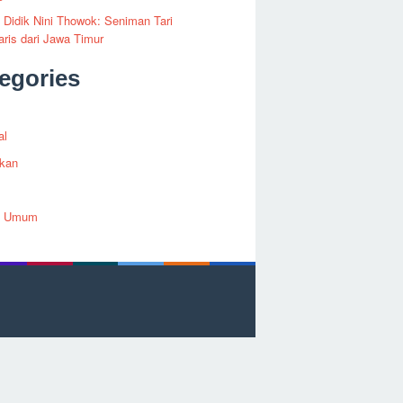
i Didik Nini Thowok: Seniman Tari
ris dari Jawa Timur
egories
al
ikan
h Umum