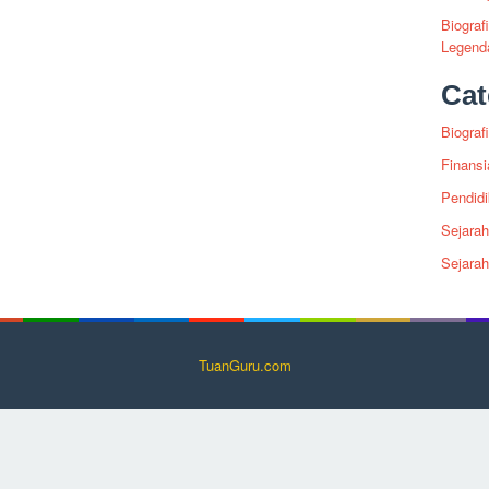
Biograf
Legenda
Cat
Biografi
Finansi
Pendid
Sejarah
Sejara
TuanGuru.com