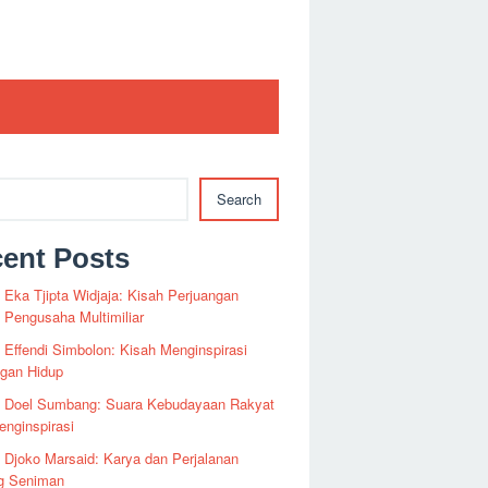
Search
ent Posts
i Eka Tjipta Widjaja: Kisah Perjuangan
Pengusaha Multimiliar
i Effendi Simbolon: Kisah Menginspirasi
ngan Hidup
fi Doel Sumbang: Suara Kebudayaan Rakyat
nginspirasi
i Djoko Marsaid: Karya dan Perjalanan
g Seniman