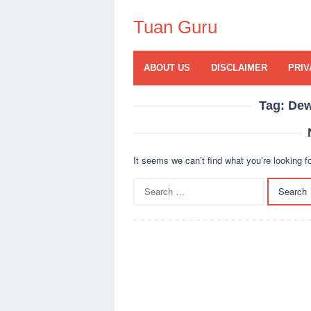
Skip
to
Tuan Guru
content
ABOUT US
DISCLAIMER
PRIV
Tag:
Dew
It seems we can’t find what you’re looking f
Search
for: