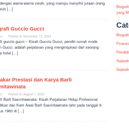
, dengan warna-warna cerah, yang mampu menyihir jutaan orang
Biogra
uruh […]
yang Me
Cat
rafi Guccio Gucci
Biografi
in
Posted on
November 12, 2024
afi guccio gucci – Kisah Guccio Gucci, pendiri rumah mode
Finansi
 Gucci, adalah perjalanan yang menginspirasi dari seorang
Pendid
a hotel […]
Sejarah
Sejara
kar Prestasi dan Karya Barli
mitawinata
in
Posted on
August 1, 2023
fi Barli Sasmitawinata: Kisah Perjalanan Hidup Profesional
ikan dan Karir Awal Barli Sasmitawinata lahir pada tanggal 9
us 1963 di […]