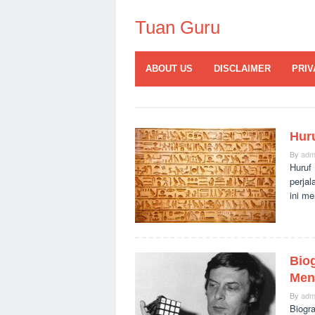
Skip
to
Tuan Guru
content
ABOUT US
DISCLAIMER
PRIV
Hur
By
adm
Huruf
perjal
ini m
Bio
Men
By
adm
Biogr