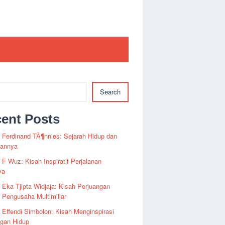
Search
ent Posts
i Ferdinand TÃ¶nnies: Sejarah Hidup dan
rannya
i F Wuz: Kisah Inspiratif Perjalanan
ya
i Eka Tjipta Widjaja: Kisah Perjuangan
Pengusaha Multimiliar
i Effendi Simbolon: Kisah Menginspirasi
ngan Hidup