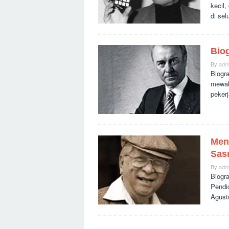
kecil
di sel
Biog
By
adm
Biogr
mewah
pekerj
Mena
Sas
By
adm
Biogra
Pendid
Agust