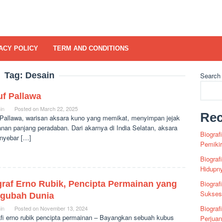
ACY POLICY
TERM AND CONDITIONS
Tag:
Desain
Search
uf Pallawa
in
Posted on
March 22, 2025
Rec
 Pallawa, warisan aksara kuno yang memikat, menyimpan jejak
anan panjang peradaban. Dari akarnya di India Selatan, aksara
Biograf
enyebar […]
Pemiki
Biograf
Hidupn
graf Erno Rubik, Pencipta Permainan yang
Biograf
Sukses 
gubah Dunia
Biograf
in
Posted on
November 13, 2024
afi erno rubik pencipta permainan – Bayangkan sebuah kubus
Perjua