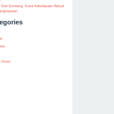
fi Doel Sumbang: Suara Kebudayaan Rakyat
nginspirasi
egories
al
ikan
h Umum