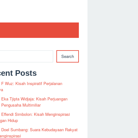
Search
ent Posts
i F Wuz: Kisah Inspiratif Perjalanan
ya
i Eka Tjipta Widjaja: Kisah Perjuangan
Pengusaha Multimiliar
i Effendi Simbolon: Kisah Menginspirasi
ngan Hidup
fi Doel Sumbang: Suara Kebudayaan Rakyat
nginspirasi