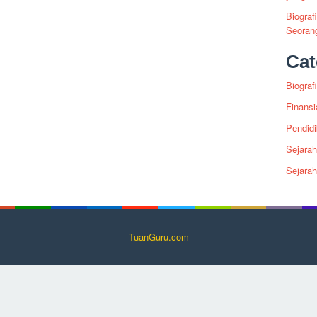
Biograf
Seoran
Cat
Biografi
Finansi
Pendid
Sejarah
Sejara
TuanGuru.com