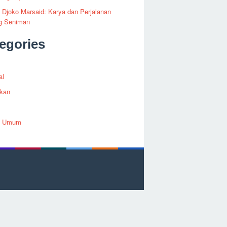
i Djoko Marsaid: Karya dan Perjalanan
g Seniman
egories
al
ikan
h Umum