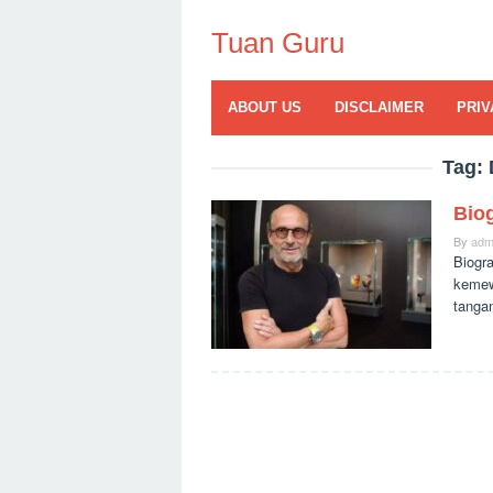
Skip
to
Tuan Guru
content
ABOUT US
DISCLAIMER
PRIV
Tag:
Biog
By
adm
Biogra
kemew
tanga