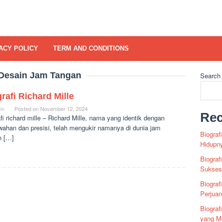
ACY POLICY
TERM AND CONDITIONS
Desain Jam Tangan
Search
rafi Richard Mille
in
Posted on
November 12, 2024
Rec
fi richard mille – Richard Mille, nama yang identik dengan
ahan dan presisi, telah mengukir namanya di dunia jam
Biograf
n […]
Hidupn
Biograf
Sukses 
Biograf
Perjua
Biogra
yang Me