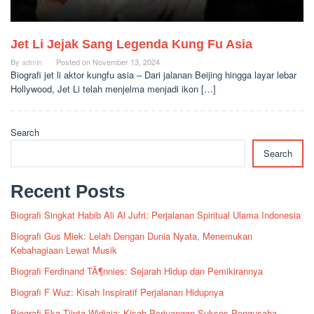
Jet Li Jejak Sang Legenda Kung Fu Asia
By
admin
Posted on
November 13, 2024
Biografi jet li aktor kungfu asia – Dari jalanan Beijing hingga layar lebar
Hollywood, Jet Li telah menjelma menjadi ikon […]
Search
Search
Recent Posts
Biografi Singkat Habib Ali Al Jufri: Perjalanan Spiritual Ulama Indonesia
Biografi Gus Miek: Lelah Dengan Dunia Nyata, Menemukan
Kebahagiaan Lewat Musik
Biografi Ferdinand TÃ¶nnies: Sejarah Hidup dan Pemikirannya
Biografi F Wuz: Kisah Inspiratif Perjalanan Hidupnya
Biografi Eka Tjipta Widjaja: Kisah Perjuangan Sukses Pengusaha