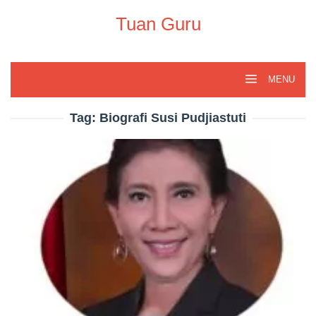
Skip
to
Tuan Guru
content
MENU
Tag:
Biografi Susi Pudjiastuti