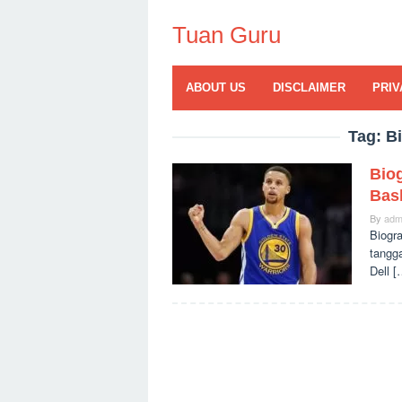
Skip
to
Tuan Guru
content
ABOUT US
DISCLAIMER
PRIV
Tag:
Bi
Biog
Bas
By
adm
Biogra
tangg
Dell [