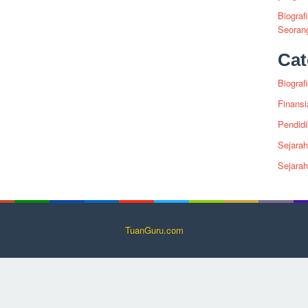
Biograf
Seoran
Cat
Biografi
Finansi
Pendid
Sejarah
Sejara
TuanGuru.com