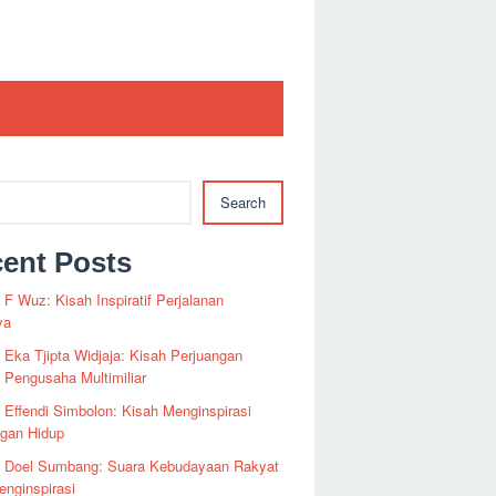
Search
ent Posts
i F Wuz: Kisah Inspiratif Perjalanan
ya
i Eka Tjipta Widjaja: Kisah Perjuangan
Pengusaha Multimiliar
i Effendi Simbolon: Kisah Menginspirasi
ngan Hidup
fi Doel Sumbang: Suara Kebudayaan Rakyat
nginspirasi