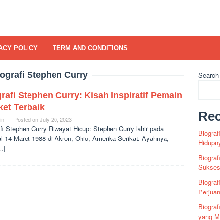
ACY POLICY
TERM AND CONDITIONS
ografi Stephen Curry
Search
rafi Stephen Curry: Kisah Inspiratif Pemain
ket Terbaik
Rec
in
Posted on
July 20, 2023
fi Stephen Curry Riwayat Hidup: Stephen Curry lahir pada
Biograf
al 14 Maret 1988 di Akron, Ohio, Amerika Serikat. Ayahnya,
Hidupn
…]
Biograf
Sukses 
Biograf
Perjua
Biogra
yang Me