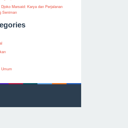
i Djoko Marsaid: Karya dan Perjalanan
g Seniman
egories
al
ikan
h Umum