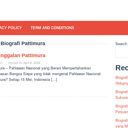
ACY POLICY
TERM AND CONDITIONS
:
Biografi Pattimura
Search
inggalan Pattimura
in
Posted on
April 8, 2026
Rec
ura – Pahlawan Nasional yang Berani Mempertahankan
asan Bangsa Siapa yang tidak mengenal Pahlawan Nasional
Biograf
mura? Setiap 15 Mei, Indonesia […]
Hidupn
Biograf
Sukses 
Biograf
Perjua
Biogra
yang Me