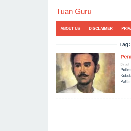
Skip
to
Tuan Guru
content
ABOUT US
DISCLAIMER
PRIV
Tag
Pen
By
adm
Patim
Kebeb
Patti