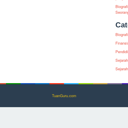
Biograf
Seoran
Cat
Biografi
Finansi
Pendid
Sejarah
Sejara
TuanGuru.com