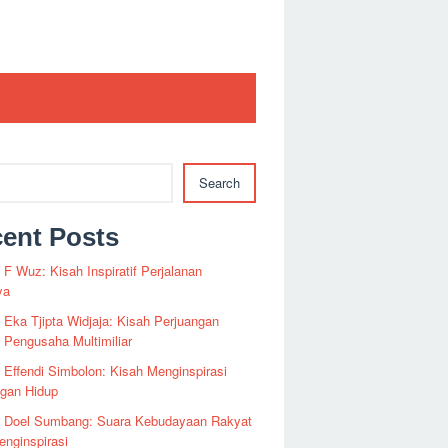
Search
ent Posts
i F Wuz: Kisah Inspiratif Perjalanan
ya
i Eka Tjipta Widjaja: Kisah Perjuangan
Pengusaha Multimiliar
i Effendi Simbolon: Kisah Menginspirasi
ngan Hidup
fi Doel Sumbang: Suara Kebudayaan Rakyat
nginspirasi