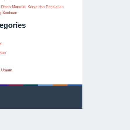
i Djoko Marsaid: Karya dan Perjalanan
g Seniman
egories
al
ikan
h Umum