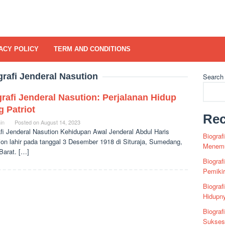
ACY POLICY
TERM AND CONDITIONS
grafi Jenderal Nasution
Search
rafi Jenderal Nasution: Perjalanan Hidup
 Patriot
Rec
in
Posted on
August 14, 2023
afi Jenderal Nasution Kehidupan Awal Jenderal Abdul Haris
Biograf
ion lahir pada tanggal 3 Desember 1918 di Situraja, Sumedang,
Menemu
Barat. […]
Biograf
Pemiki
Biograf
Hidupn
Biograf
Sukses 