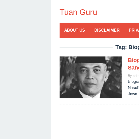
Skip
to
Tuan Guru
content
ABOUT US
DISCLAIMER
PRIV
Tag:
Bio
Biog
Sang
By
adm
Biogr
Nasut
Jawa 