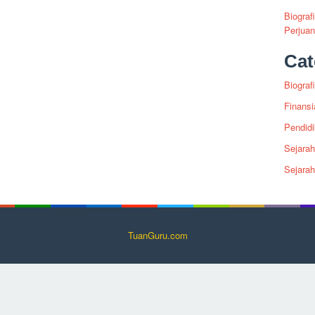
Biograf
Perjua
Cat
Biografi
Finansi
Pendid
Sejarah
Sejara
TuanGuru.com