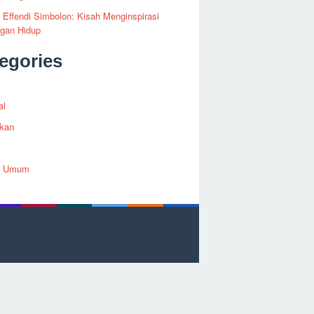
i Effendi Simbolon: Kisah Menginspirasi
ngan Hidup
egories
al
ikan
h Umum