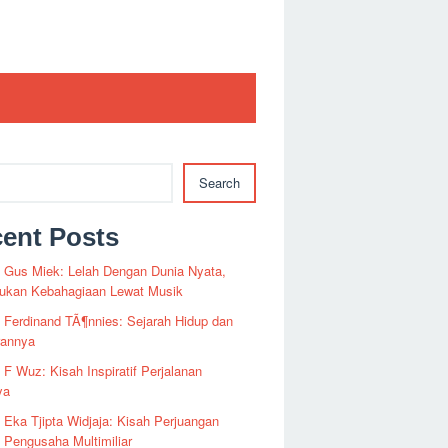
Search
ent Posts
i Gus Miek: Lelah Dengan Dunia Nyata,
kan Kebahagiaan Lewat Musik
i Ferdinand TÃ¶nnies: Sejarah Hidup dan
rannya
i F Wuz: Kisah Inspiratif Perjalanan
ya
i Eka Tjipta Widjaja: Kisah Perjuangan
Pengusaha Multimiliar