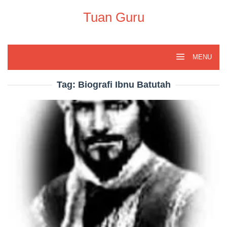
Skip
to
Tuan Guru
content
MENU
Tag:
Biografi Ibnu Batutah