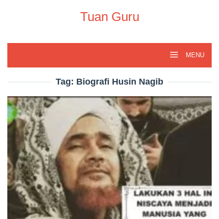
Skip
to
Tuan Guru
content
MENU
Tag:
Biografi Husin Nagib