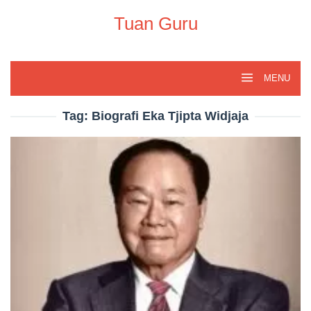
Skip
to
Tuan Guru
content
MENU
Tag:
Biografi Eka Tjipta Widjaja