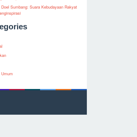
fi Doel Sumbang: Suara Kebudayaan Rakyat
nginspirasi
egories
al
ikan
h Umum