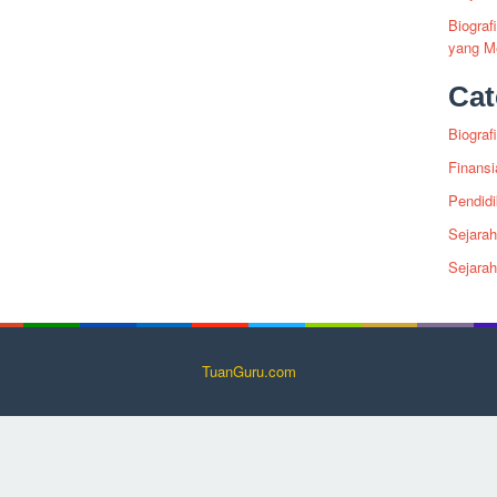
Biogra
yang Me
Cat
Biografi
Finansi
Pendid
Sejarah
Sejara
TuanGuru.com