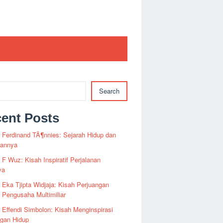
Search
ent Posts
i Ferdinand TÃ¶nnies: Sejarah Hidup dan
rannya
i F Wuz: Kisah Inspiratif Perjalanan
ya
i Eka Tjipta Widjaja: Kisah Perjuangan
Pengusaha Multimiliar
i Effendi Simbolon: Kisah Menginspirasi
ngan Hidup