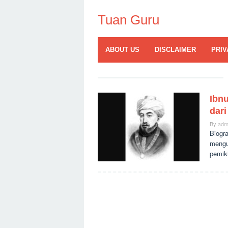
Skip
to
Tuan Guru
content
ABOUT US
DISCLAIMER
PRIV
Ibn
dari
By
adm
Biogr
mengu
pemik