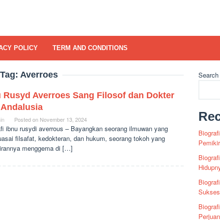
ACY POLICY
TERM AND CONDITIONS
Tag:
Averroes
Search
u Rusyd Averroes Sang Filosof dan Dokter
 Andalusia
Rec
in
Posted on
November 13, 2024
afi ibnu rusydi averrous – Bayangkan seorang ilmuwan yang
Biograf
asai filsafat, kedokteran, dan hukum, seorang tokoh yang
Pemiki
irannya menggema di […]
Biograf
Hidupn
Biograf
Sukses 
Biograf
Perjua