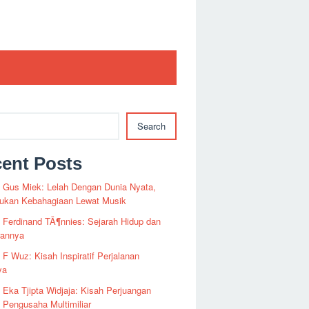
Search
ent Posts
i Gus Miek: Lelah Dengan Dunia Nyata,
kan Kebahagiaan Lewat Musik
i Ferdinand TÃ¶nnies: Sejarah Hidup dan
rannya
i F Wuz: Kisah Inspiratif Perjalanan
ya
i Eka Tjipta Widjaja: Kisah Perjuangan
Pengusaha Multimiliar