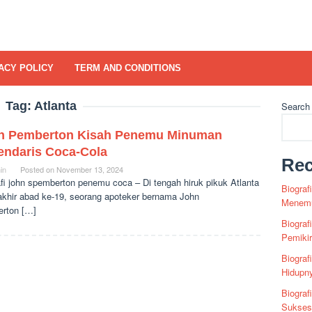
ACY POLICY
TERM AND CONDITIONS
Tag:
Atlanta
Search
n Pemberton Kisah Penemu Minuman
endaris Coca-Cola
Rec
in
Posted on
November 13, 2024
fi john spemberton penemu coca – Di tengah hiruk pikuk Atlanta
Biograf
akhir abad ke-19, seorang apoteker bernama John
Menemu
rton […]
Biograf
Pemiki
Biograf
Hidupn
Biograf
Sukses 