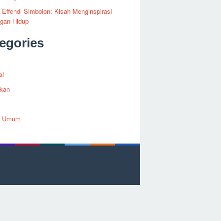
i Effendi Simbolon: Kisah Menginspirasi
ngan Hidup
egories
al
ikan
h Umum