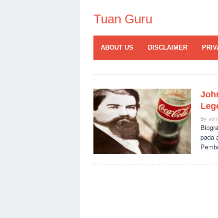
Skip
to
Tuan Guru
content
ABOUT US
DISCLAIMER
PRIV
Joh
Leg
By
adm
Biogra
pada 
Pembe