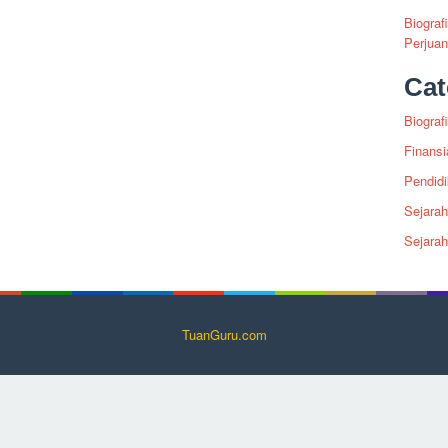
Biograf
Perjua
Cat
Biografi
Finansi
Pendid
Sejarah
Sejara
TuanGuru.com