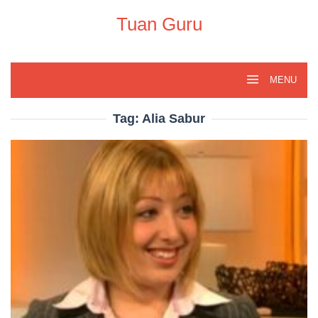
Skip
to
Tuan Guru
content
MENU
Tag:
Alia Sabur