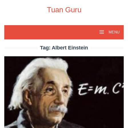
Skip
to
Tuan Guru
content
MENU
Tag:
Albert Einstein