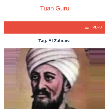
Skip
to
Tuan Guru
content
MENU
Tag:
Al Zahrawi