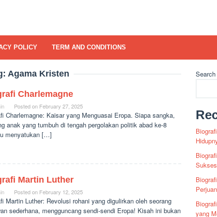
ACY POLICY
TERM AND CONDITIONS
g:
Agama Kristen
Search
grafi Charlemagne
in
Posted on
February 27, 2025
Rec
afi Charlemagne: Kaisar yang Menguasai Eropa. Siapa sangka,
ng anak yang tumbuh di tengah pergolakan politik abad ke-8
Biograf
 menyatukan […]
Hidupn
Biograf
Sukses 
rafi Martin Luther
Biograf
Perjua
in
Posted on
February 12, 2025
fi Martin Luther: Revolusi rohani yang digulirkan oleh seorang
Biogra
wan sederhana, mengguncang sendi-sendi Eropa! Kisah ini bukan
yang Me