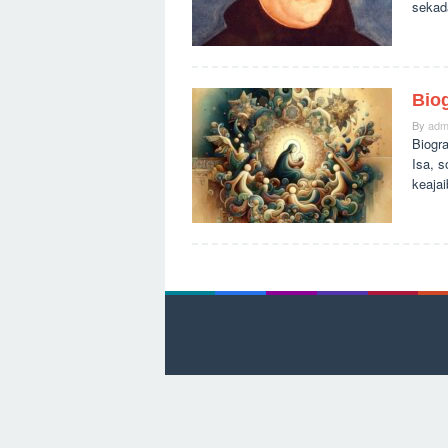
sekada
Biog
By
adm
Biogra
Isa, 
keaja