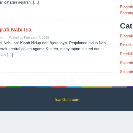
r catatan sejarah, […]
Biograf
Seoran
Cat
rafi Nabi Isa
Biografi
in
Posted on
February 7, 2025
fi Nabi Isa: Kisah Hidup dan Ajarannya. Perjalanan hidup Nabi
Finansi
sosok sentral dalam agama Kristen, menyimpan misteri dan
Pendid
iban […]
Sejarah
Sejara
TuanGuru.com