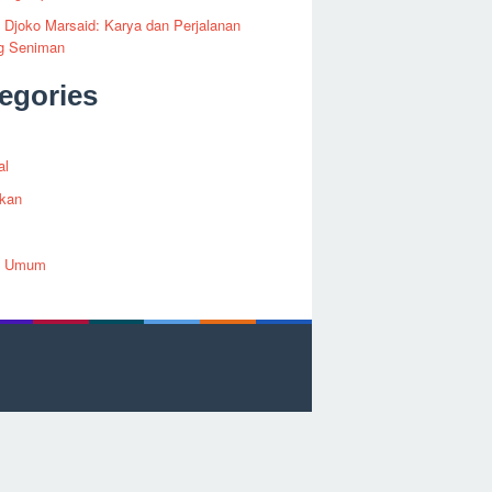
i Djoko Marsaid: Karya dan Perjalanan
g Seniman
egories
al
ikan
h Umum