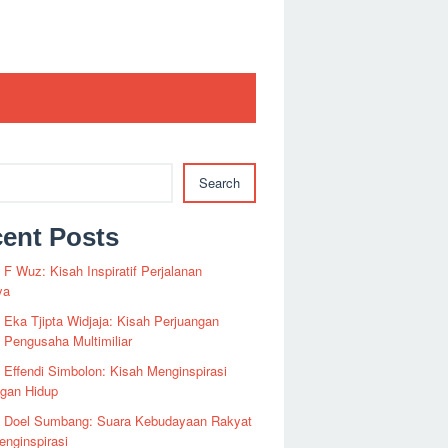
Search
ent Posts
i F Wuz: Kisah Inspiratif Perjalanan
ya
i Eka Tjipta Widjaja: Kisah Perjuangan
Pengusaha Multimiliar
i Effendi Simbolon: Kisah Menginspirasi
ngan Hidup
fi Doel Sumbang: Suara Kebudayaan Rakyat
nginspirasi