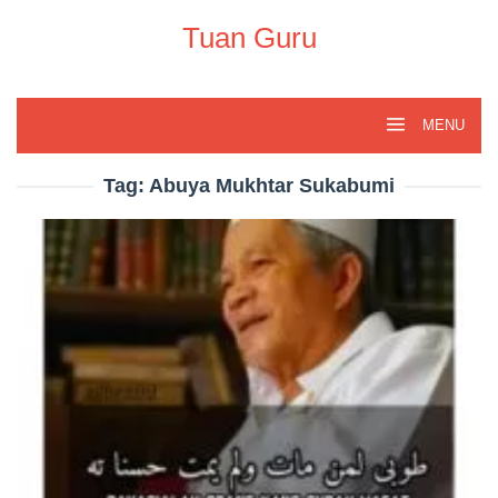
Skip
to
Tuan Guru
content
MENU
Tag:
Abuya Mukhtar Sukabumi