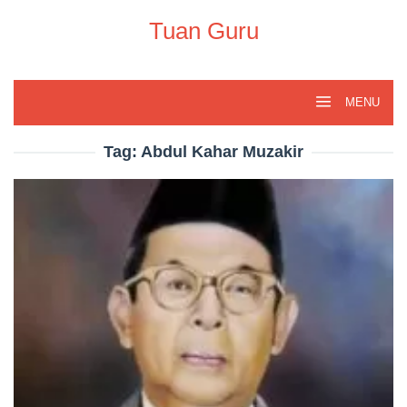
Skip
to
Tuan Guru
content
MENU
Tag:
Abdul Kahar Muzakir