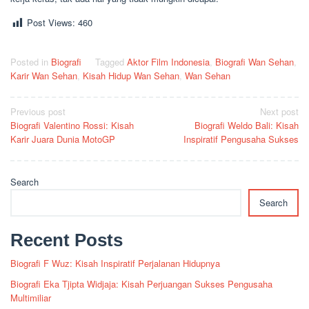
Post Views:
460
Posted in
Biografi
Tagged
Aktor Film Indonesia
,
Biografi Wan Sehan
,
Karir Wan Sehan
,
Kisah Hidup Wan Sehan
,
Wan Sehan
Post
Previous post
Next post
Biografi Valentino Rossi: Kisah
Biografi Weldo Bali: Kisah
navigation
Karir Juara Dunia MotoGP
Inspiratif Pengusaha Sukses
Search
Search
Recent Posts
Biografi F Wuz: Kisah Inspiratif Perjalanan Hidupnya
Biografi Eka Tjipta Widjaja: Kisah Perjuangan Sukses Pengusaha
Multimiliar