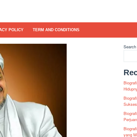
ACY POLICY
TERM AND CONDITIONS
Search
Rec
Biograf
Hidupn
Biograf
Sukses 
Biograf
Perjua
Biogra
yang Me