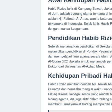
Awal Kehidupan Habib
Habib Rizieq lahir di Kampung Sawah, Jakar
Al-Jufri, adalah seorang ulama ternama di 
adalah Hj. Fatimah Al-Attas, wanita keturu
terkemuka di Indonesia. Sejak lahir, Habib 
dengan nuansa keagamaan.
Pendidikan Habib Riz
Setelah menamatkan pendidikan di Sekolah
melanjutkan pendidikan di Pondok Pesantren
dan mempelajari ilmu agama secara utuh. Sel
Al-Quran (IIQ) Jakarta untuk menambah pe
Doktor dari Universitas Al-Azhar, Mesir.
Kehidupan Pribadi Ha
Habib Rizieq menikah dengan Ny. Arwah Ass
keluarga dan berusaha mengisi waktu luang
Rizieq dikenal sebagai sosok yang rendah h
bidang agama, dia juga aktif dalam bidan
membantu masyarakat kurang mampu dan men