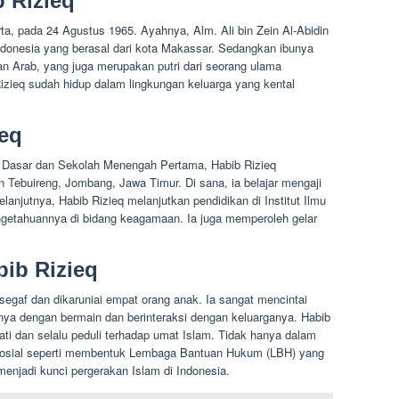
 Rizieq
ta, pada 24 Agustus 1965. Ayahnya, Alm. Ali bin Zein Al-Abidin
Indonesia yang berasal dari kota Makassar. Sedangkan ibunya
nan Arab, yang juga merupakan putri dari seorang ulama
Rizieq sudah hidup dalam lingkungan keluarga yang kental
ieq
 Dasar dan Sekolah Menengah Pertama, Habib Rizieq
 Tebuireng, Jombang, Jawa Timur. Di sana, ia belajar mengaji
anjutnya, Habib Rizieq melanjutkan pendidikan di Institut Ilmu
ngetahuannya di bidang keagamaan. Ia juga memperoleh gelar
bib Rizieq
egaf dan dikaruniai empat orang anak. Ia sangat mencintai
nya dengan bermain dan berinteraksi dengan keluarganya. Habib
ati dan selalu peduli terhadap umat Islam. Tidak hanya dalam
g sosial seperti membentuk Lembaga Bantuan Hukum (LBH) yang
jadi kunci pergerakan Islam di Indonesia.