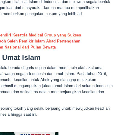
ngkan nilai-nilai Islam di Indonesia dan melawan segala bentuk
gan luas dari masyarakat karena mampu memperlihatkan
 memberikan penegakan hukum yang lebih adil.
Pendiri Kesatria Medical Group yang Sukses
okoh Saleh Pemikir Islam Abad Pertengahan
an Nasional dari Pulau Dewata
 Umat Islam
elalu berada di garis depan dalam memimpin aksi-aksi umat
ai warga negara Indonesia dan umat Islam. Pada tahun 2016,
 menuntut keadilan untuk Ahok yang dianggap melakukan
berhasil mengumpulkan jutaan umat Islam dari seluruh Indonesia
amaan dan solidaritas dalam memperjuangkan keadilan dan
seorang tokoh yang selalu berjuang untuk mewujudkan keadilan
nesia hingga saat ini.