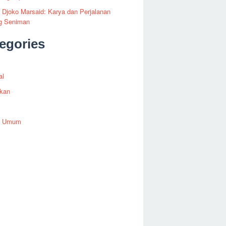
i Djoko Marsaid: Karya dan Perjalanan
g Seniman
egories
al
ikan
h Umum