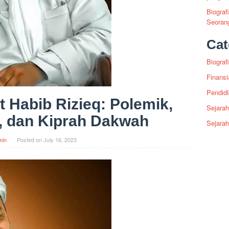
Biograf
Seoran
Cat
Biografi
Finansi
Pendid
t Habib Rizieq: Polemik,
Sejarah
, dan Kiprah Dakwah
Sejara
min
Posted on
July 16, 2023