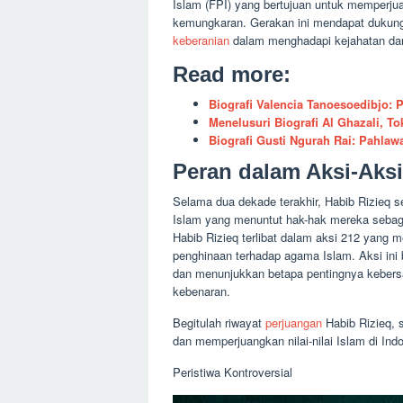
Islam (FPI) yang bertujuan untuk memperjua
kemungkaran. Gerakan ini mendapat dukun
keberanian
dalam menghadapi kejahatan dan
Read more:
Biografi Valencia Tanoesoedibjo: 
Menelusuri Biografi Al Ghazali, T
Biografi Gusti Ngurah Rai: Pahlaw
Peran dalam Aksi-Aksi
Selama dua dekade terakhir, Habib Rizieq s
Islam yang menuntut hak-hak mereka sebag
Habib Rizieq terlibat dalam aksi 212 yang
penghinaan terhadap agama Islam. Aksi ini 
dan menunjukkan betapa pentingnya kebers
kebenaran.
Begitulah riwayat
perjuangan
Habib Rizieq, 
dan memperjuangkan nilai-nilai Islam di Indo
Peristiwa Kontroversial