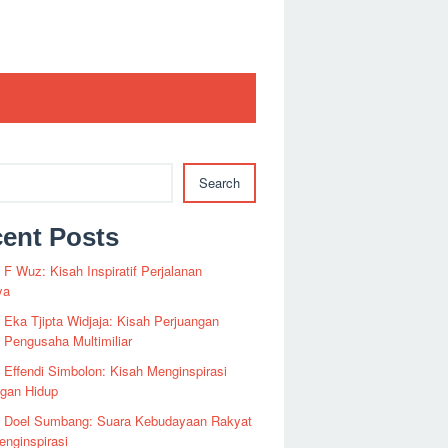
Search
ent Posts
i F Wuz: Kisah Inspiratif Perjalanan
ya
i Eka Tjipta Widjaja: Kisah Perjuangan
Pengusaha Multimiliar
i Effendi Simbolon: Kisah Menginspirasi
ngan Hidup
fi Doel Sumbang: Suara Kebudayaan Rakyat
nginspirasi