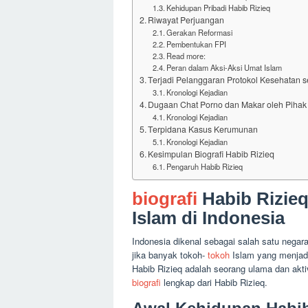
Kehidupan Pribadi Habib Rizieq
Riwayat Perjuangan
Gerakan Reformasi
Pembentukan FPI
Read more:
Peran dalam Aksi-Aksi Umat Islam
Terjadi Pelanggaran Protokol Kesehatan
Kronologi Kejadian
Dugaan Chat Porno dan Makar oleh Pihak 
Kronologi Kejadian
Terpidana Kasus Kerumunan
Kronologi Kejadian
Kesimpulan Biografi Habib Rizieq
Pengaruh Habib Rizieq
biografi
Habib Rizie
Islam di Indonesia
Indonesia dikenal sebagai salah satu nega
jika banyak tokoh-
tokoh
Islam yang menjadi
Habib Rizieq adalah seorang ulama dan aktiv
biografi
lengkap dari Habib Rizieq.