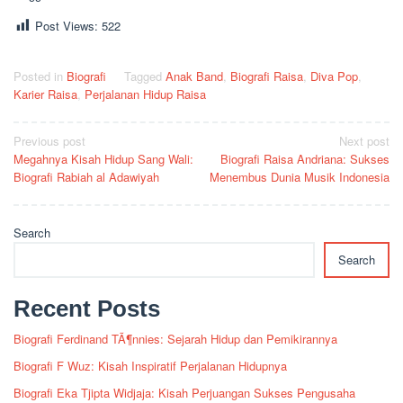
Post Views:
522
Posted in
Biografi
Tagged
Anak Band
,
Biografi Raisa
,
Diva Pop
,
Karier Raisa
,
Perjalanan Hidup Raisa
Post
Previous post
Next post
Megahnya Kisah Hidup Sang Wali:
Biografi Raisa Andriana: Sukses
navigation
Biografi Rabiah al Adawiyah
Menembus Dunia Musik Indonesia
Search
Search
Recent Posts
Biografi Ferdinand TÃ¶nnies: Sejarah Hidup dan Pemikirannya
Biografi F Wuz: Kisah Inspiratif Perjalanan Hidupnya
Biografi Eka Tjipta Widjaja: Kisah Perjuangan Sukses Pengusaha