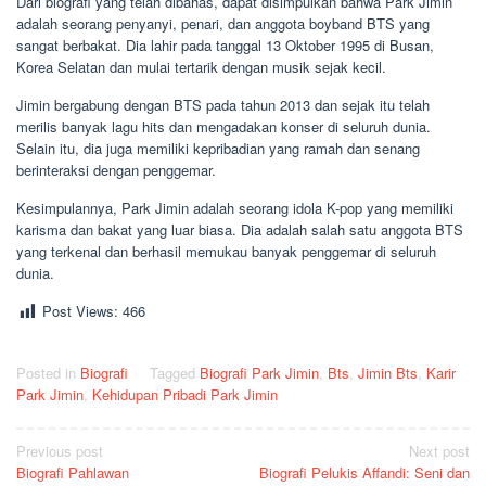
Dari biografi yang telah dibahas, dapat disimpulkan bahwa Park Jimin
adalah seorang penyanyi, penari, dan anggota boyband BTS yang
sangat berbakat. Dia lahir pada tanggal 13 Oktober 1995 di Busan,
Korea Selatan dan mulai tertarik dengan musik sejak kecil.
Jimin bergabung dengan BTS pada tahun 2013 dan sejak itu telah
merilis banyak lagu hits dan mengadakan konser di seluruh dunia.
Selain itu, dia juga memiliki kepribadian yang ramah dan senang
berinteraksi dengan penggemar.
Kesimpulannya, Park Jimin adalah seorang idola K-pop yang memiliki
karisma dan bakat yang luar biasa. Dia adalah salah satu anggota BTS
yang terkenal dan berhasil memukau banyak penggemar di seluruh
dunia.
Post Views:
466
Posted in
Biografi
Tagged
Biografi Park Jimin
,
Bts
,
Jimin Bts
,
Karir
Park Jimin
,
Kehidupan Pribadi Park Jimin
Post
Previous post
Next post
Biografi Pahlawan
Biografi Pelukis Affandi: Seni dan
navigation