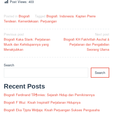
Post Views:
403
Posted in
Biografi
Tagged
Biografi
,
Indonesia
,
Kapten Pierre
Tendean
,
Kemerdekaan
,
Perjuangan
Post
Previous post
Next post
Biografi Kaka Slank: Perjalanan
Biografi KH Fakhrillah Aschal â
navigation
Musik dan Kehidupannya yang
Perjalanan dan Pengabdian
Menakjubkan
Seorang Ulama
Search
Search
Recent Posts
Biografi Ferdinand TÃ¶nnies: Sejarah Hidup dan Pemikirannya
Biografi F Wuz: Kisah Inspiratif Perjalanan Hidupnya
Biografi Eka Tjipta Widjaja: Kisah Perjuangan Sukses Pengusaha