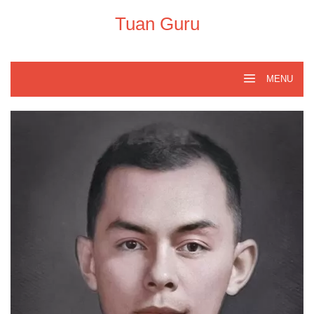
Skip
to
Tuan Guru
content
MENU