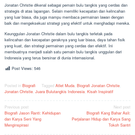
Jonatan Christie dikenal sebagai pemain bulu tangkis yang cerdas dan
strategis di atas lapangan. Selain memiliki kecepatan dan kelincahan
yang luar biasa, dia juga mampu membaca permainan lawan dengan
baik dan mengeksekusi strategi yang efektif untuk menghadapi mereka.
Keunggulan Jonatan Christie dalam bulu tangkis terletak pada
kelincahan dan kecepatan geraknya yang luar biasa, daya tahan fisik
yang kuat, dan strategi permainan yang cerdas dan efektif. Ini
membuatnya menjadi salah satu pemain bulu tangkis unggulan dari
Indonesia yang terus bersinar di dunia internasional.
Post Views:
546
Posted in
Biografi
Tagged
Atlet Muda
,
Biografi Jonatan Christie
,
Jonatan Christie
,
Juara Bulutangkis Indonesia
,
Kisah Inspiratif
Post
Previous post
Next post
Biografi Jason Ranti: Kehidupan
Biografi Kang Bahar Asli:
navigation
dan Karya Seni Yang
Perjalanan Hidup dan Karya Sang
Menginspirasi
Tokoh Santri