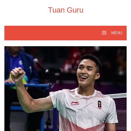
Skip
to
Tuan Guru
content
MENU