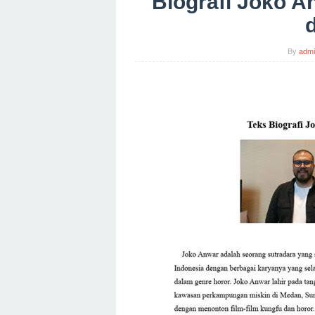
Biografi Joko A
By
adm