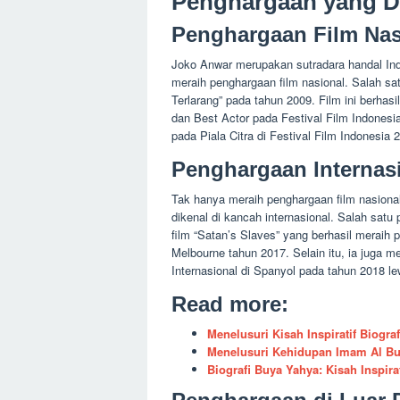
Penghargaan yang Di
Penghargaan Film Nas
Joko Anwar merupakan sutradara handal Ind
meraih penghargaan film nasional. Salah s
Terlarang” pada tahun 2009. Film ini berhasi
dan Best Actor pada Festival Film Indonesia
pada Piala Citra di Festival Film Indonesia 
Penghargaan Internas
Tak hanya meraih penghargaan film nasional
dikenal di kancah internasional. Salah satu 
film “Satan’s Slaves” yang berhasil meraih p
Melbourne tahun 2017. Selain itu, ia juga m
Internasional di Spanyol pada tahun 2018 lew
Read more:
Menelusuri Kisah Inspiratif Biogra
Menelusuri Kehidupan Imam Al Buk
Biografi Buya Yahya: Kisah Inspira