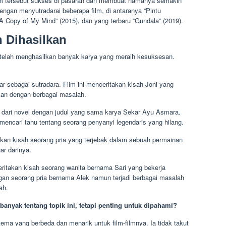
 Film tersebut sukses di pasaran dan membuat namanya semakin
engan menyutradarai beberapa film, di antaranya “Pintu
“A Copy of My Mind” (2015), dan yang terbaru “Gundala” (2019).
 Dihasilkan
r telah menghasilkan banyak karya yang meraih kesuksesan.
ar sebagai sutradara. Film ini menceritakan kisah Joni yang
an dengan berbagai masalah.
asi dari novel dengan judul yang sama karya Sekar Ayu Asmara.
 mencari tahu tentang seorang penyanyi legendaris yang hilang.
akan kisah seorang pria yang terjebak dalam sebuah permainan
ar darinya.
eritakan kisah seorang wanita bernama Sari yang bekerja
engan seorang pria bernama Alek namun terjadi berbagai masalah
ah.
anyak tentang topik ini, tetapi penting untuk dipahami?
ma yang berbeda dan menarik untuk film-filmnya. Ia tidak takut