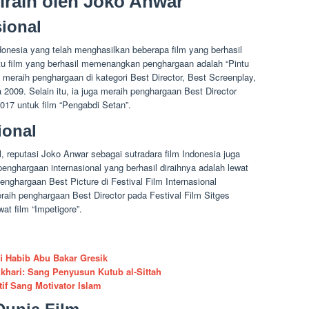
raih oleh Joko Anwar
ional
onesia yang telah menghasilkan beberapa film yang berhasil
atu film yang berhasil memenangkan penghargaan adalah “Pintu
l meraih penghargaan di kategori Best Director, Best Screenplay,
 2009. Selain itu, ia juga meraih penghargaan Best Director
2017 untuk film “Pengabdi Setan”.
ional
, reputasi Joko Anwar sebagai sutradara film Indonesia juga
penghargaan internasional yang berhasil diraihnya adalah lewat
enghargaan Best Picture di Festival Film Internasional
eraih penghargaan Best Director pada Festival Film Sitges
at film “Impetigore”.
fi Habib Abu Bakar Gresik
hari: Sang Penyusun Kutub al-Sittah
tif Sang Motivator Islam