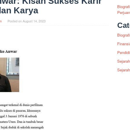
nwar: Kisah Sukses Karir
Biograf
dan Karya
Perjua
in
Posted on
August 14, 2023
Cat
Biografi
Finansi
Pendid
Sejarah
Sejara