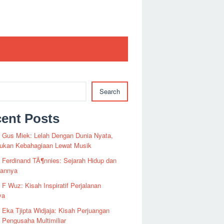
Search
ent Posts
i Gus Miek: Lelah Dengan Dunia Nyata,
kan Kebahagiaan Lewat Musik
i Ferdinand TÃ¶nnies: Sejarah Hidup dan
rannya
i F Wuz: Kisah Inspiratif Perjalanan
ya
i Eka Tjipta Widjaja: Kisah Perjuangan
Pengusaha Multimiliar