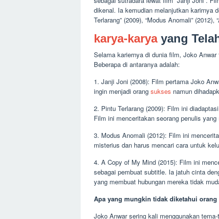
sebagai sutradara lewat film “Janji Joni”.
dikenal. Ia kemudian melanjutkan karirnya d
Terlarang” (2009), “Modus Anomali” (2012), 
karya-karya
yang Telah
Selama kariernya di dunia film, Joko Anwa
Beberapa di antaranya adalah:
1. Janji Joni (2008): Film pertama Joko Anw
ingin menjadi orang
sukses
namun dihadapk
2. Pintu Terlarang (2009): Film ini diadapt
Film ini menceritakan seorang penulis yang
3. Modus Anomali (2012): Film ini mencerit
misterius dan harus mencari cara untuk kelu
4. A Copy of My Mind (2015): Film ini menc
sebagai pembuat subtitle. Ia jatuh cinta d
yang membuat hubungan mereka tidak mud
Apa yang mungkin tidak diketahui orang b
Joko Anwar sering kali menggunakan tema-te