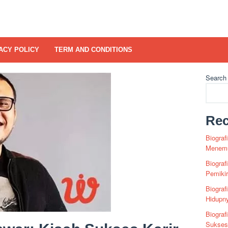
ACY POLICY
TERM AND CONDITIONS
Search
Rec
Biograf
Menemu
Biograf
Pemiki
Biograf
Hidupn
Biograf
Sukses 