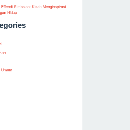
i Effendi Simbolon: Kisah Menginspirasi
ngan Hidup
egories
al
ikan
h Umum