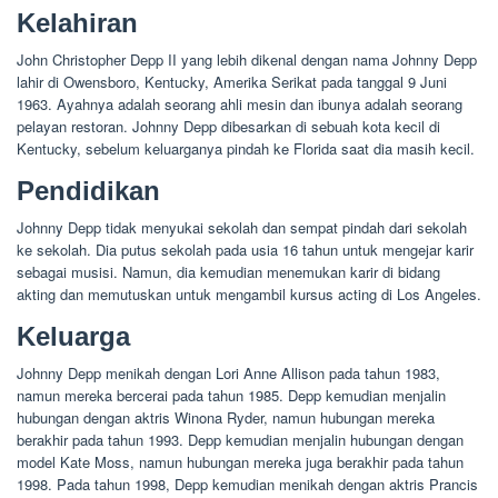
Kelahiran
John Christopher Depp II yang lebih dikenal dengan nama Johnny Depp
lahir di Owensboro, Kentucky, Amerika Serikat pada tanggal 9 Juni
1963. Ayahnya adalah seorang ahli mesin dan ibunya adalah seorang
pelayan restoran. Johnny Depp dibesarkan di sebuah kota kecil di
Kentucky, sebelum keluarganya pindah ke Florida saat dia masih kecil.
Pendidikan
Johnny Depp tidak menyukai sekolah dan sempat pindah dari sekolah
ke sekolah. Dia putus sekolah pada usia 16 tahun untuk mengejar karir
sebagai musisi. Namun, dia kemudian menemukan karir di bidang
akting dan memutuskan untuk mengambil kursus acting di Los Angeles.
Keluarga
Johnny Depp menikah dengan Lori Anne Allison pada tahun 1983,
namun mereka bercerai pada tahun 1985. Depp kemudian menjalin
hubungan dengan aktris Winona Ryder, namun hubungan mereka
berakhir pada tahun 1993. Depp kemudian menjalin hubungan dengan
model Kate Moss, namun hubungan mereka juga berakhir pada tahun
1998. Pada tahun 1998, Depp kemudian menikah dengan aktris Prancis